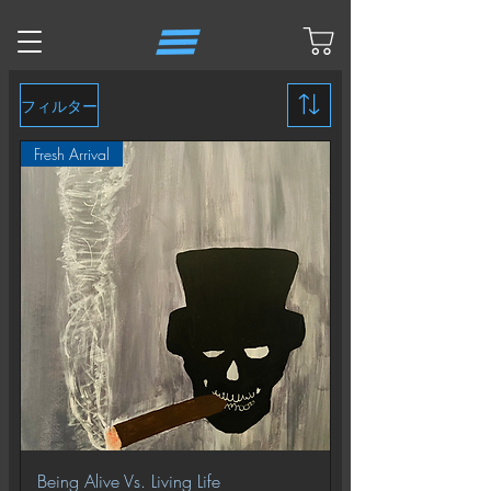
フィルター
Fresh Arrival
Being Alive Vs. Living Life